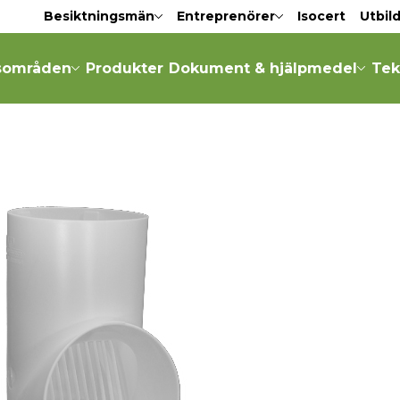
Besiktningsmän
Entreprenörer
Isocert
Utbil
sområden
Produkter
Dokument & hjälpmedel
Tek
Krypgrunder
Idrottsytor
er
Platta på mark
Stödmurar
Källare
Trappor